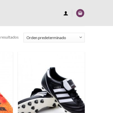
 resultados