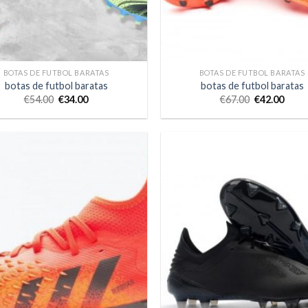
BOTAS DE FUTBOL BARATAS
BOTAS DE FUTBOL BARATAS
botas de futbol baratas
botas de futbol baratas
€
54.00
€
34.00
€
67.00
€
42.00