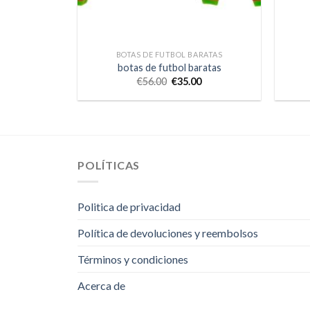
BOTAS DE FUTBOL BARATAS
botas de futbol baratas
€
56.00
€
35.00
POLÍTICAS
Politica de privacidad
Política de devoluciones y reembolsos
Términos y condiciones
Acerca de