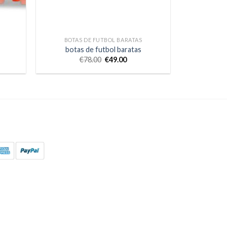
BOTAS DE FUTBOL BARATAS
botas de futbol baratas
€
78.00
€
49.00