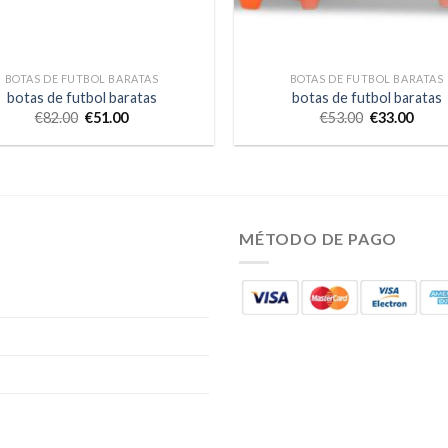
BOTAS DE FUTBOL BARATAS
BOTAS DE FUTBOL BARATAS
botas de futbol baratas
botas de futbol baratas
€
82.00
€
51.00
€
53.00
€
33.00
MÉTODO DE PAGO