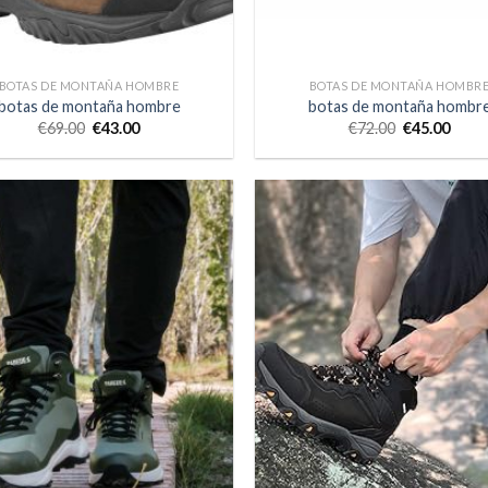
BOTAS DE MONTAÑA HOMBRE
BOTAS DE MONTAÑA HOMBR
botas de montaña hombre
botas de montaña hombr
€
69.00
€
43.00
€
72.00
€
45.00