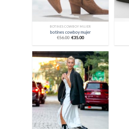
BOTINES COWBOY MUJER
botines cowboy mujer
€
56.00
€
35.00