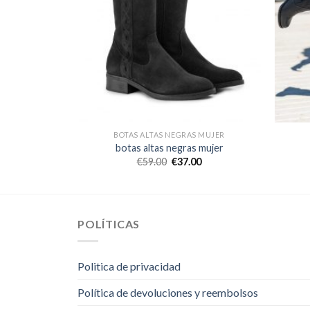
 MUJER
BOTAS ALTAS NEGRAS MUJER
 mujer
botas altas negras mujer
0
€
59.00
€
37.00
POLÍTICAS
Politica de privacidad
Política de devoluciones y reembolsos