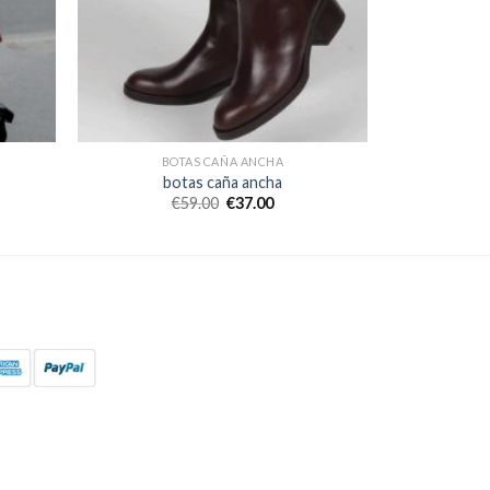
BOTAS CAÑA ANCHA
botas caña ancha
€
59.00
€
37.00