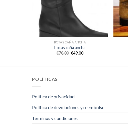
CHA
BOTAS CAÑA ANCHA
cha
botas caña ancha
0
€
78.00
€
49.00
POLÍTICAS
Politica de privacidad
Política de devoluciones y reembolsos
Términos y condiciones