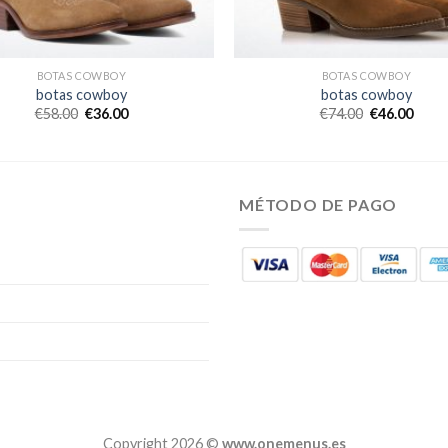
BOTAS COWBOY
BOTAS COWBOY
botas cowboy
botas cowboy
€
58.00
€
36.00
€
74.00
€
46.00
MÉTODO DE PAGO
Copyright 2026 ©
www.onemenus.es