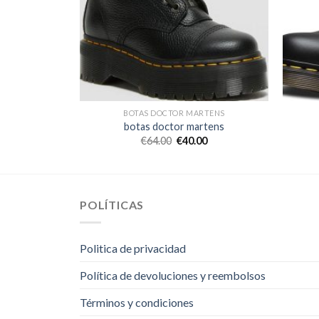
RTENS
BOTAS DOCTOR MARTENS
rtens
botas doctor martens
0
€
64.00
€
40.00
POLÍTICAS
Politica de privacidad
Política de devoluciones y reembolsos
Términos y condiciones