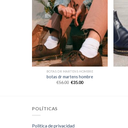
HOMBRE
BOTAS DR MARTENS HOMBRE
hombre
botas dr martens hombre
0
€
56.00
€
35.00
POLÍTICAS
Politica de privacidad