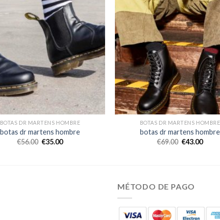
BOTAS DR MARTENS HOMBRE
BOTAS DR MARTENS HOMBR
botas dr martens hombre
botas dr martens hombre
€
56.00
€
35.00
€
69.00
€
43.00
MÉTODO DE PAGO