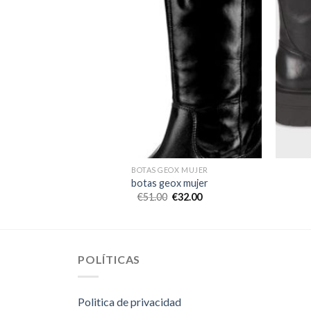
JER
BOTAS GEOX MUJER
jer
botas geox mujer
0
€
51.00
€
32.00
POLÍTICAS
Politica de privacidad