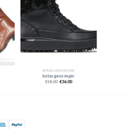
BOTAS GEOX MUJER
botas geox mujer
€
58.00
€
36.00