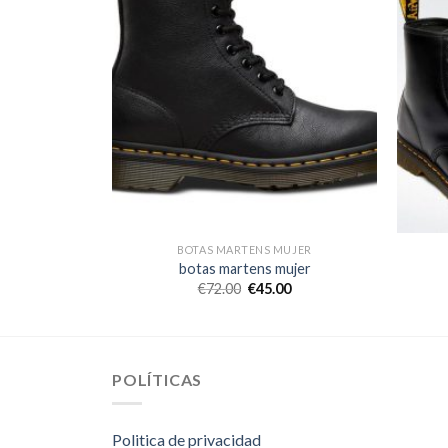
UJER
BOTAS MARTENS MUJER
ujer
botas martens mujer
0
€
72.00
€
45.00
POLÍTICAS
Politica de privacidad