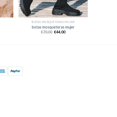
R
BOTAS MOSQUETERAS MUJER
r
botas mosqueteras mujer
€
70.00
€
44.00