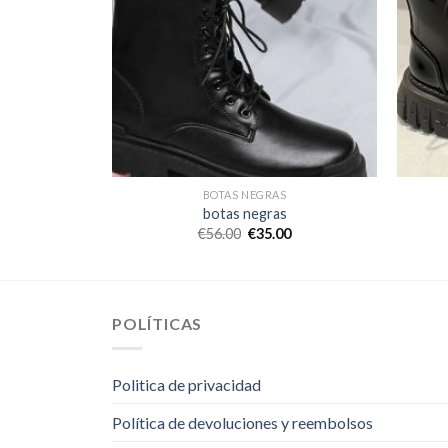
S
BOTAS NEGRAS
s
botas negras
0
€
56.00
€
35.00
POLÍTICAS
Politica de privacidad
Política de devoluciones y reembolsos