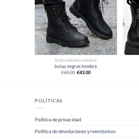
MBRE
BOTAS NEGRAS HOMBRE
mbre
botas negras hombre
0
€
69.00
€
43.00
POLÍTICAS
Politica de privacidad
Política de devoluciones y reembolsos