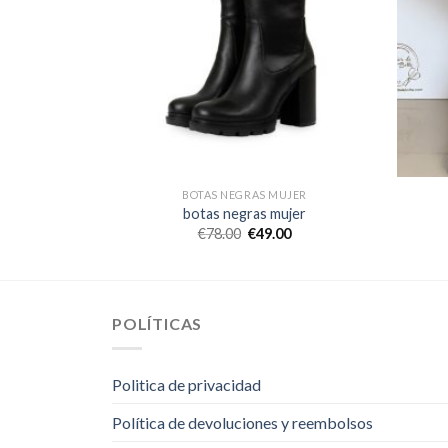
UJER
BOTAS NEGRAS MUJER
ujer
botas negras mujer
0
€
78.00
€
49.00
POLÍTICAS
Politica de privacidad
Política de devoluciones y reembolsos