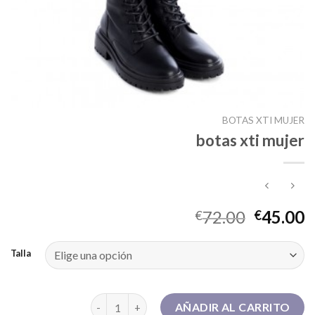
BOTAS XTI MUJER
botas xti mujer
72.00
45.00
€
€
Talla
botas xti mujer cantidad
AÑADIR AL CARRITO