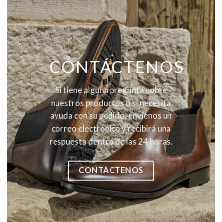
CONTÁCTENOS
Si tiene alguna pregunta sobre
nuestros productos o si necesita
ayuda con su pedido, envíenos un
correo electrónico y recibirá una
respuesta dentro de las 24 horas.
CONTÁCTENOS