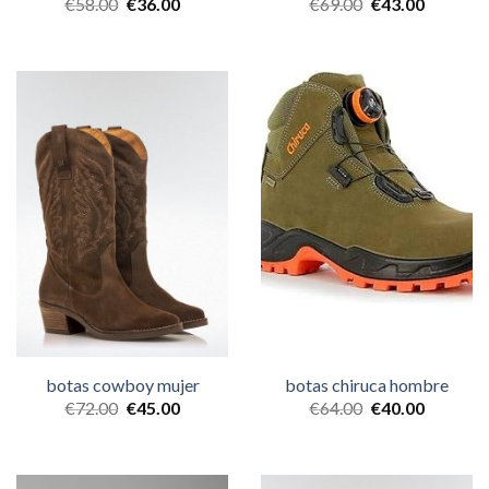
€
58.00
€
36.00
€
69.00
€
43.00
botas cowboy mujer
botas chiruca hombre
€
72.00
€
45.00
€
64.00
€
40.00