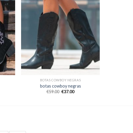
BOTAS COWBOY NEGRAS
botas cowboy negras
€
59.00
€
37.00