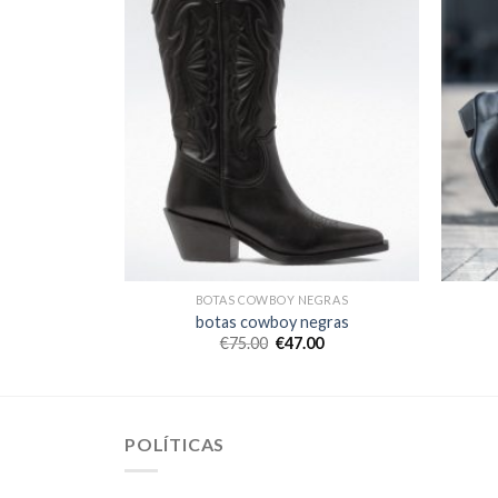
GRAS
BOTAS COWBOY NEGRAS
gras
botas cowboy negras
0
€
75.00
€
47.00
POLÍTICAS